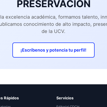
PRESERVACIÓN
la excelencia académica, formamos talento, i
publicamos conocimiento de alto impacto, prese
de la UCV.
¡Escríbenos y potencia tu perfil!
es Rápidos
Servicios
atorias
Editorial CDCH