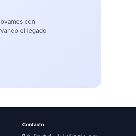
nnovamos con
rvando el legado
Contacto
Av. Principal, Urb. La Floresta, cruce