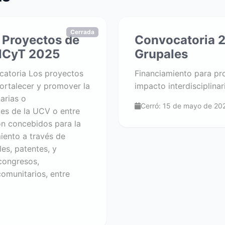
Cerrada
 Proyectos de
Convocatoria 2
INCyT 2025
Grupales
catoria Los proyectos
Financiamiento para pr
fortalecer y promover la
impacto interdisciplina
narias o
Cerró: 15 de mayo de 20
ades de la UCV o entre
on concebidos para la
iento a través de
es, patentes, y
(congresos,
comunitarios, entre