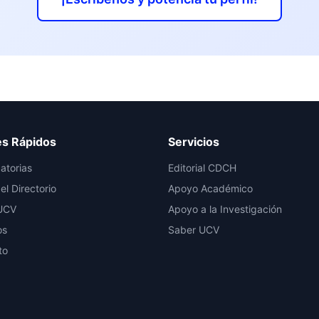
es Rápidos
Servicios
atorias
Editorial CDCH
el Directorio
Apoyo Académico
UCV
Apoyo a la Investigación
os
Saber UCV
to