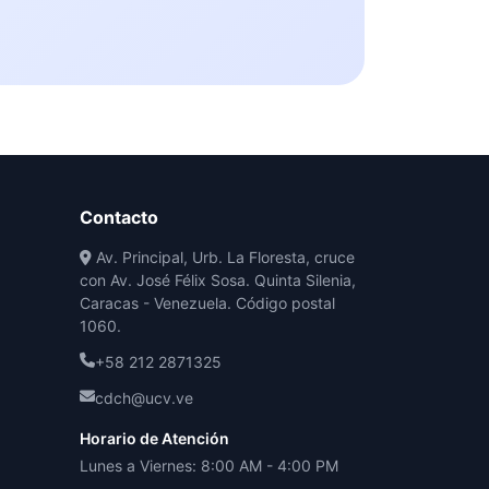
Contacto
Av. Principal, Urb. La Floresta, cruce
con Av. José Félix Sosa. Quinta Silenia,
Caracas - Venezuela. Código postal
1060.
+58 212 2871325
cdch@ucv.ve
Horario de Atención
Lunes a Viernes: 8:00 AM - 4:00 PM