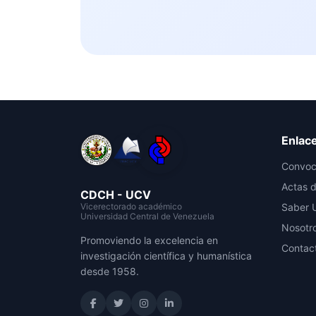
Enlac
Convoc
Actas d
CDCH - UCV
Vicerectorado académico
Saber 
Universidad Central de Venezuela
Nosotr
Promoviendo la excelencia en
Contac
investigación científica y humanística
desde 1958.