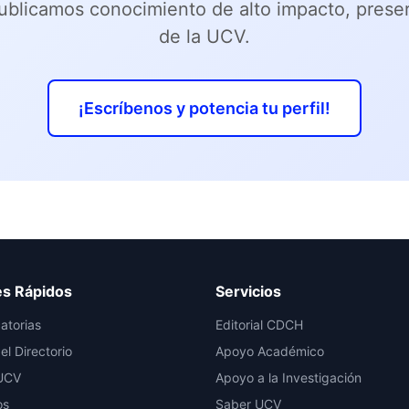
publicamos conocimiento de alto impacto, prese
de la UCV.
¡Escríbenos y potencia tu perfil!
es Rápidos
Servicios
atorias
Editorial CDCH
el Directorio
Apoyo Académico
UCV
Apoyo a la Investigación
os
Saber UCV