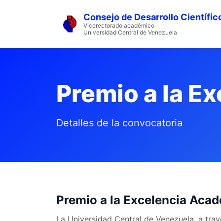
Consejo de Desarrollo Científic
Vicerectorado académico
Universidad Central de Venezuela
Premio a la E
Detalles de la convocatoria
Premio a la Excelencia Aca
La Universidad Central de Venezuela, a trav