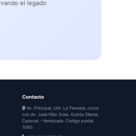
rvando el legado
Contacto
Av. Principal, Urb. La Floresta, cruce
con Av. José Félix Sosa. Quinta Silenia,
Caracas - Venezuela. Código postal
1060.