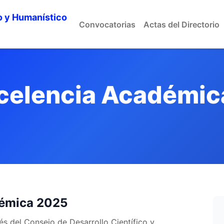
o y Humanístico
Convocatorias
Actas del Directorio
xcelencia Académi
démica 2025
és del Consejo de Desarrollo Científico y