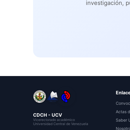
investigación, 
Enlac
Convoc
Actas d
CDCH - UCV
Vicerectorado académico
Saber 
Universidad Central de Venezuela
Nosotr