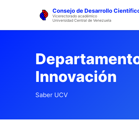
Consejo de Desarrollo Científic
Vicerectorado académico
Universidad Central de Venezuela
Departamento 
Innovación
Saber UCV