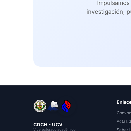
Impulsamos 
investigación, 
Enlac
Convoc
Actas d
CDCH - UCV
Vicerectorado académico
Saber 