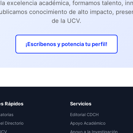
la excelencia académica, formamos talento, i
publicamos conocimiento de alto impacto, prese
de la UCV.
¡Escríbenos y potencia tu perfil!
es Rápidos
Servicios
atorias
Editorial CDCH
el Directorio
Apoyo Académico
UCV
Apoyo a la Investigación