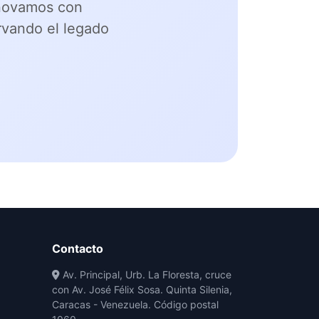
nnovamos con
rvando el legado
Contacto
Av. Principal, Urb. La Floresta, cruce
con Av. José Félix Sosa. Quinta Silenia,
Caracas - Venezuela. Código postal